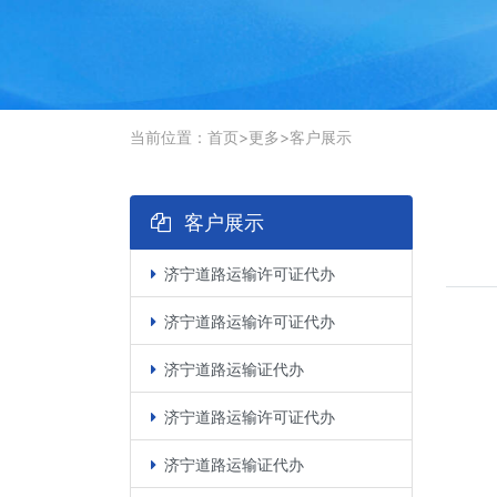
当前位置：
首页
>
更多
>
客户展示
客户展示
济宁道路运输许可证代办
济宁道路运输许可证代办
济宁道路运输证代办
济宁道路运输许可证代办
济宁道路运输证代办