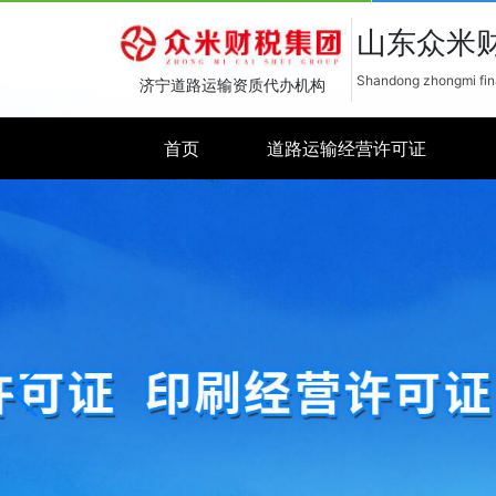
山东众米
Shandong zhongmi fina
济宁道路运输资质代办机构
首页
道路运输经营许可证