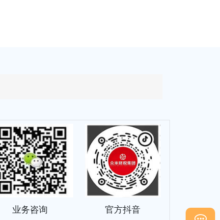
业务咨询
官方抖音