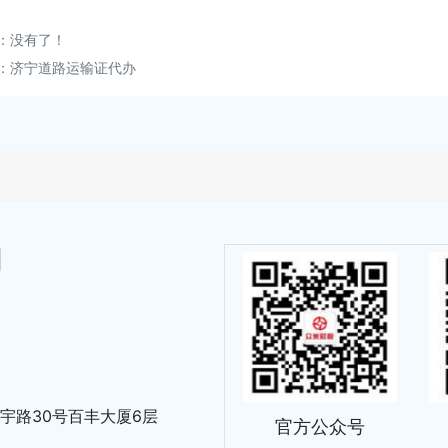
：没有了！
：
济宁道路运输证代办
司
宇路30号百丰⼤厦6层
官方公众号