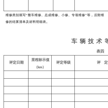
维修类别填写
“整车维修、总成维修、小修、专项维修”等，
后附维
修的结算
清单及材料明细表。
车
辆
技
术
表四
里程标示值
评定日期
评定等级
评
定
（
km）